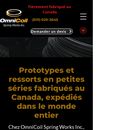
Fièrement fabriqué au
Canada
(519) 620-2645
Demander un devis
Prototypes et
ressorts en petites
séries fabriqués au
Canada, expédiés
dans le monde
entier
Chez OmniCoil Spring Works Inc.,