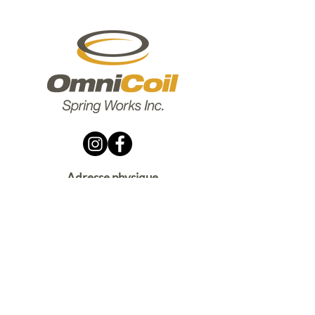
Adresse physique
25, avenue Catharine
Brantford, Ontario
N3T 1X7
Adresse postale
Case postale 25048, succursale postale
de West Brant
Brantford, Ontario